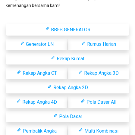
kemenangan bersama kami!
BBFS GENERATOR
Generator LN
Rumus Harian
Rekap Kumat
Rekap Angka CT
Rekap Angka 3D
Rekap Angka 2D
Rekap Angka 4D
Pola Dasar All
Pola Dasar
Pembalik Angka
Multi Kombinasi