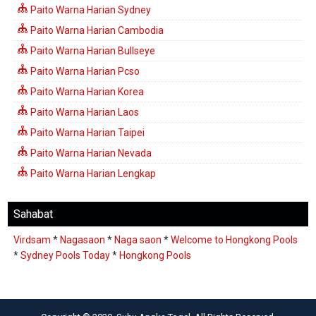
Paito Warna Harian Sydney
Paito Warna Harian Cambodia
Paito Warna Harian Bullseye
Paito Warna Harian Pcso
Paito Warna Harian Korea
Paito Warna Harian Laos
Paito Warna Harian Taipei
Paito Warna Harian Nevada
Paito Warna Harian Lengkap
Sahabat
Virdsam
*
Nagasaon
*
Naga saon
*
Welcome to Hongkong Pools
*
Sydney Pools Today
*
Hongkong Pools