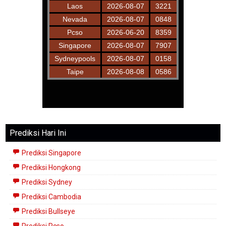
Prediksi Hari Ini
Prediksi Singapore
Prediksi Hongkong
Prediksi Sydney
Prediksi Cambodia
Prediksi Bullseye