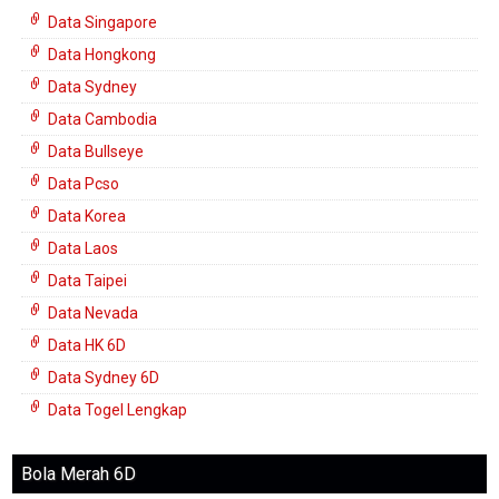
Data Singapore
Data Hongkong
Data Sydney
Data Cambodia
Data Bullseye
Data Pcso
Data Korea
Data Laos
Data Taipei
Data Nevada
Data HK 6D
Data Sydney 6D
Data Togel Lengkap
Bola Merah 6D