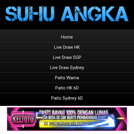
Home
Live Draw HK
Live Draw SGP
Live Draw Sydney
Paito Warna
Paito HK 6D
Paito Sydney 6D