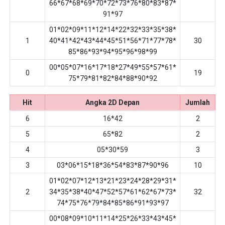
66*67*68*69*70*72*73*76*80*83*87*
91*97
01*02*09*11*12*14*22*32*33*35*38*
1
40*41*42*43*44*45*51*56*71*77*78*
30
85*86*93*94*95*96*98*99
00*05*07*16*17*18*27*49*55*57*61*
0
19
75*79*81*82*84*88*90*92
Hit
Angka 2D Depan
Jumlah
6
16*42
2
5
65*82
2
4
05*30*59
3
3
03*06*15*18*36*54*83*87*90*96
10
01*02*07*12*13*21*23*24*28*29*31*
2
34*35*38*40*47*52*57*61*62*67*73*
32
74*75*76*79*84*85*86*91*93*97
00*08*09*10*11*14*25*26*33*43*45*