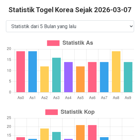
Statistik Togel Korea Sejak 2026-03-07