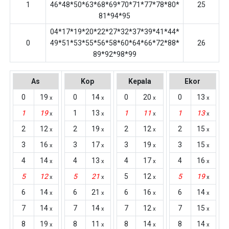
1
46*48*50*63*68*69*70*71*77*78*80*
25
81*94*95
04*17*19*20*22*27*32*37*39*41*44*
0
49*51*53*55*56*58*60*64*66*72*88*
26
89*92*98*99
As
Kop
Kepala
Ekor
0
19
0
14
0
20
0
13
x
x
x
x
1
19
1
13
1
11
1
13
x
x
x
x
2
12
2
19
2
12
2
15
x
x
x
x
3
16
3
17
3
19
3
15
x
x
x
x
4
14
4
13
4
17
4
16
x
x
x
x
5
12
5
21
5
12
5
19
x
x
x
x
6
14
6
21
6
16
6
14
x
x
x
x
7
14
7
14
7
12
7
15
x
x
x
x
8
19
8
11
8
14
8
14
x
x
x
x