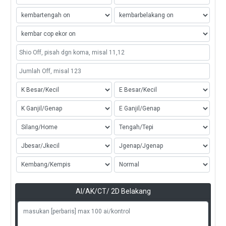
AI/AK/CT/ 2D Belakang