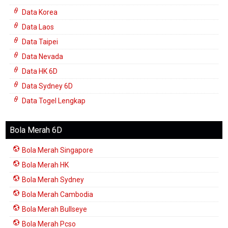
Data Korea
Data Laos
Data Taipei
Data Nevada
Data HK 6D
Data Sydney 6D
Data Togel Lengkap
Bola Merah 6D
Bola Merah Singapore
Bola Merah HK
Bola Merah Sydney
Bola Merah Cambodia
Bola Merah Bullseye
Bola Merah Pcso