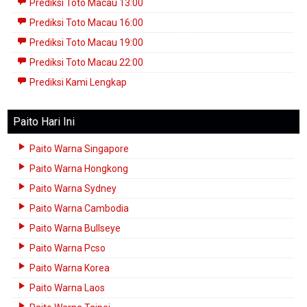
Prediksi Toto Macau 13:00
Prediksi Toto Macau 16:00
Prediksi Toto Macau 19:00
Prediksi Toto Macau 22:00
Prediksi Kami Lengkap
Paito Hari Ini
Paito Warna Singapore
Paito Warna Hongkong
Paito Warna Sydney
Paito Warna Cambodia
Paito Warna Bullseye
Paito Warna Pcso
Paito Warna Korea
Paito Warna Laos