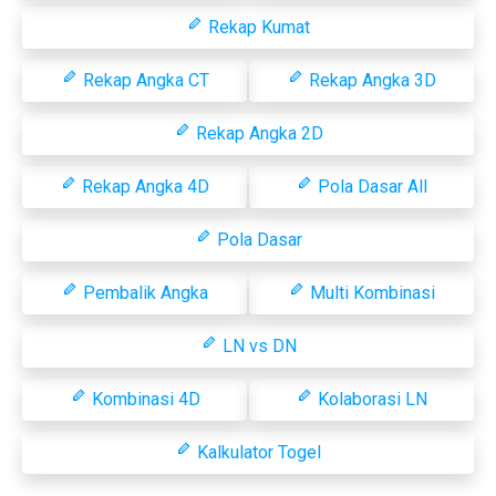
Rekap Kumat
Rekap Angka CT
Rekap Angka 3D
Rekap Angka 2D
Rekap Angka 4D
Pola Dasar All
Pola Dasar
Pembalik Angka
Multi Kombinasi
LN vs DN
Kombinasi 4D
Kolaborasi LN
Kalkulator Togel