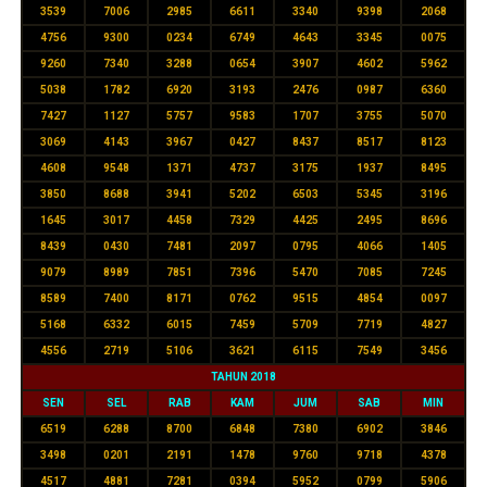
3539
7006
2985
6611
3340
9398
2068
4756
9300
0234
6749
4643
3345
0075
9260
7340
3288
0654
3907
4602
5962
5038
1782
6920
3193
2476
0987
6360
7427
1127
5757
9583
1707
3755
5070
3069
4143
3967
0427
8437
8517
8123
4608
9548
1371
4737
3175
1937
8495
3850
8688
3941
5202
6503
5345
3196
1645
3017
4458
7329
4425
2495
8696
8439
0430
7481
2097
0795
4066
1405
9079
8989
7851
7396
5470
7085
7245
8589
7400
8171
0762
9515
4854
0097
5168
6332
6015
7459
5709
7719
4827
4556
2719
5106
3621
6115
7549
3456
TAHUN 2018
SEN
SEL
RAB
KAM
JUM
SAB
MIN
6519
6288
8700
6848
7380
6902
3846
3498
0201
2191
1478
9760
9718
4378
4517
4881
7281
0394
5952
0799
5906