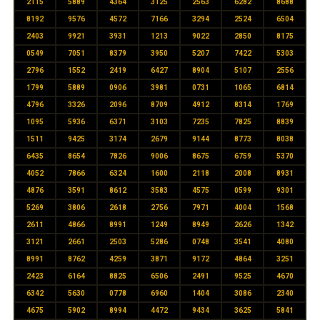
2115
5889
4364
3125
2563
6282
8688
8192
9576
4572
7166
3294
2524
6504
2403
9921
3931
1213
9022
2850
8175
0549
7051
8379
3950
5207
7422
5303
2796
1552
2419
6427
8904
5107
2556
1799
5889
0906
3981
0731
1065
6814
4796
3326
2096
8709
4912
8314
1769
1095
5936
6371
3103
7235
7825
8839
1511
9425
3174
2679
9144
8773
8038
6435
8654
7826
9006
8675
6759
5370
4052
7866
6324
1600
2118
2008
8931
4876
3591
8612
3583
4575
0599
9301
5269
3806
2618
2756
7971
4004
1568
2611
4866
8991
1249
8949
2626
1342
3121
2661
2503
5286
0748
3541
4080
8991
8762
4259
3871
9172
4864
3251
2423
6164
8825
6506
2491
9525
4670
6342
5630
0778
6960
1404
3086
2340
4675
5902
8994
4472
9434
3625
5841