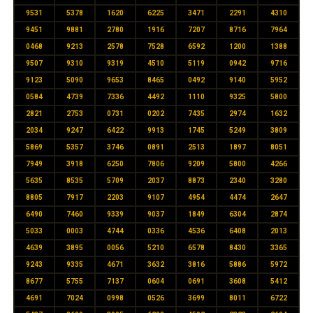
9531
5378
1620
6225
3471
2291
4310
9451
9881
2780
1916
7207
8716
7964
0468
9213
2578
7528
6592
1200
1388
9507
9310
9319
4510
5119
0942
9716
9123
5090
9653
8465
0492
9140
5952
0584
4739
7336
4492
1110
9325
5800
2821
2753
0731
0202
7435
2974
1632
2034
9247
6422
9913
1745
5249
3809
5869
5357
3746
0891
2513
1897
8051
7949
3918
6250
7806
9209
5800
4266
5635
8535
5709
2037
8873
2340
3280
8805
7917
2203
9107
4954
4474
2647
6490
7460
9339
9037
1849
6304
2874
5033
0003
4744
0336
4536
6408
2013
4639
3895
0056
5210
6578
8430
3365
9243
9335
4671
3632
3816
5886
5972
8677
5755
7137
0604
0691
3608
5412
4691
7024
0998
0526
3699
8011
6722