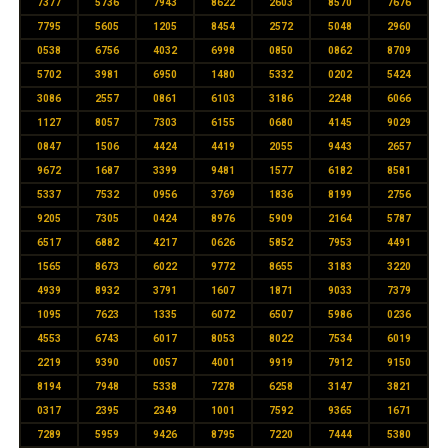
7377
5736
7943
8622
2603
8570
7676
7795
5605
1205
8454
2572
5048
2960
0538
6756
4032
6998
0850
0862
8709
5702
3981
6950
1480
5332
0202
5424
3086
2557
0861
6103
3186
2248
6066
1127
8057
7303
6155
0680
4145
9029
0847
1506
4424
4419
2055
9443
2657
9672
1687
3399
9481
1577
6182
8581
5337
7532
0956
3769
1836
8199
2756
9205
7305
0424
8976
5909
2164
5787
6517
6882
4217
0626
5852
7953
4491
1565
8673
6022
9772
8655
3183
3220
4939
8932
3791
1607
1871
9033
7379
1095
7623
1335
6072
6507
5986
0236
4553
6743
6017
8053
8022
7534
6019
2219
9390
0057
4001
9919
7912
9150
8194
7948
5338
7278
6258
3147
3821
0317
2395
2349
1001
7592
9365
1671
7289
5959
9426
8795
7220
7444
5380