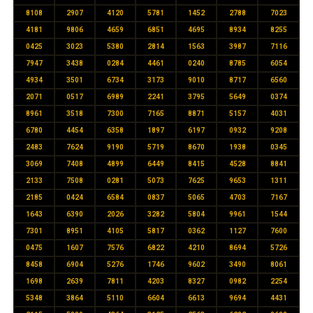
8108
2907
4120
5781
1452
2788
7023
4181
9806
4659
6851
4695
8934
8255
0425
3023
5380
2814
1563
3987
7116
7947
3438
0284
4461
0240
8785
6054
4934
3501
6734
3173
9010
8717
6560
2071
0517
6989
2241
3795
5649
0374
8961
3518
7300
7165
8871
5157
4031
6780
4454
6358
1897
6197
0932
9208
2483
7624
9190
5719
8670
1938
0345
3069
7408
4899
6449
8415
4528
8841
2133
7508
0281
5073
7625
9653
1311
2185
0424
6584
0837
5065
4703
7167
1643
6390
2026
3282
5804
9961
1544
7301
8951
4105
5817
0362
1127
7600
0475
1607
7576
6822
4210
8694
5726
8458
6904
5276
1746
9602
3490
8061
1698
2639
7811
4203
8327
0982
2254
5348
3864
5110
6604
6613
9694
4431