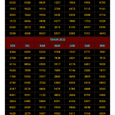
0323
0420
8829
1237
7656
9955
8735
1092
9622
9916
2760
6472
3113
9161
3053
7662
9956
3025
5030
0588
0716
1572
6066
0898
0277
7880
1732
9229
5569
2312
2865
2019
5193
8997
5990
3938
4308
8367
0937
3083
9151
4692
TAHUN 2022
SEN
SEL
RAB
KAM
JUM
SAB
MIN
4266
0309
5334
9708
1547
5771
7081
2738
8829
4869
7828
2431
8534
7515
6116
8856
0903
3917
6174
6451
9030
9626
7008
9192
7689
9146
3265
1877
1760
5350
3937
2865
4690
2809
5063
2740
0443
2762
5482
6350
0410
0802
4187
3576
6800
9479
0785
6888
3503
8401
9391
1122
4802
2606
8799
9405
2654
0485
5884
8291
6156
5697
8236
8655
6429
9012
3904
9866
6048
8495
9620
2279
3407
9382
3611
9156
6359