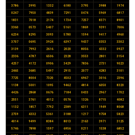
3786
3995
1332
6180
3795
3988
1974
0247
7950
4839
7291
0474
5969
6817
1831
7018
2174
1734
7257
8371
8901
3360
0573
5407
5161
1869
9391
7006
6234
8295
3093
5780
1594
9417
4960
3707
0695
3924
6397
9437
0353
3302
3139
7992
2616
2020
8056
4332
0927
2336
4787
6506
2328
3553
2801
3154
4257
4172
0906
3429
7836
2731
9023
2465
3685
5497
2915
2077
4283
3101
7725
8004
7320
4502
6967
3016
2396
1138
5001
1095
9462
4814
6050
8320
4426
2868
0676
7184
0433
2967
1702
2551
3761
4012
0576
1326
8715
4082
1132
1857
7792
2389
6311
1949
8068
2759
4332
5361
3188
1217
9758
5823
4014
9499
8384
8013
2163
3971
3125
5746
7898
1597
6956
0211
1538
6852