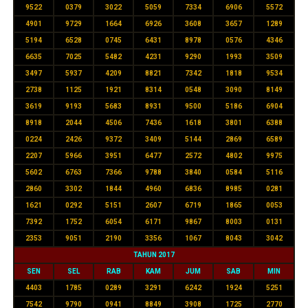
9522
0379
3022
5059
7334
6906
5572
4901
9729
1664
6926
3608
3657
1289
5194
6528
0745
6431
8978
0576
4346
6635
7025
5482
4231
9290
1993
3509
3497
5937
4209
8821
7342
1818
9534
2738
1125
1921
8314
0548
3090
8149
3619
9193
5683
8931
9500
5186
6904
8918
2044
4506
7436
1618
3801
6388
0224
2426
9372
3409
5144
2869
6589
2207
5966
3951
6477
2572
4802
9975
5602
6763
7366
9788
3840
0584
5116
2860
3302
1844
4960
6836
8985
0281
1621
0292
5151
2607
6719
1865
0053
7392
1752
6054
6171
9867
8003
0131
2353
9051
2190
3356
1067
8043
3042
TAHUN 2017
SEN
SEL
RAB
KAM
JUM
SAB
MIN
4403
1785
0289
3291
6242
1924
5251
7542
9790
0941
8849
3908
1725
2770