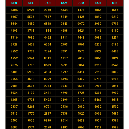
SEN
SEL
RAB
KAM
JUM
SAB
MIN
6306
5928
2080
4334
1476
8864
1588
6967
5506
7597
3449
9423
9892
0210
5644
4430
6398
0643
0972
3930
0799
4193
3715
1854
4688
1624
7146
6190
9316
7086
4462
8911
7448
0085
1254
5728
1405
6564
2705
7861
0235
6186
7252
9703
7324
7091
4570
5929
0403
1752
5344
8312
1917
2837
8063
9824
2676
7706
8699
6591
6864
8298
0548
6401
5955
4863
8297
3454
2290
0805
9754
4696
8729
6494
8407
5718
9203
2983
3508
2744
9043
0538
2903
7091
8034
4107
3441
4690
8723
9301
6907
1365
0703
5402
0199
2117
5469
8615
0837
5263
0701
0936
2892
6032
1502
7513
1770
2837
7338
4820
0906
4687
2403
9936
0890
9014
5658
7934
9387
2685
2374
2078
9183
7063
4239
9987