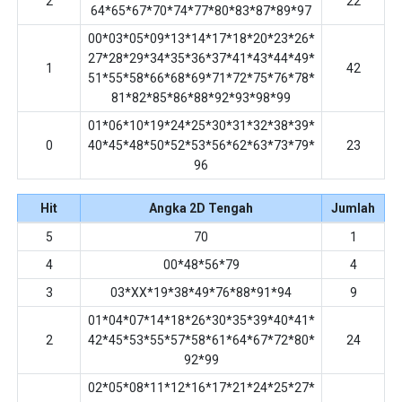
2
22
64*65*67*70*74*77*80*83*87*89*97
00*03*05*09*13*14*17*18*20*23*26*
27*28*29*34*35*36*37*41*43*44*49*
1
42
51*55*58*66*68*69*71*72*75*76*78*
81*82*85*86*88*92*93*98*99
01*06*10*19*24*25*30*31*32*38*39*
0
40*45*48*50*52*53*56*62*63*73*79*
23
96
Hit
Angka 2D Tengah
Jumlah
5
70
1
4
00*48*56*79
4
3
03*XX*19*38*49*76*88*91*94
9
01*04*07*14*18*26*30*35*39*40*41*
2
42*45*53*55*57*58*61*64*67*72*80*
24
92*99
02*05*08*11*12*16*17*21*24*25*27*