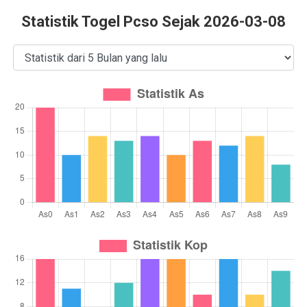
Statistik Togel Pcso Sejak 2026-03-08