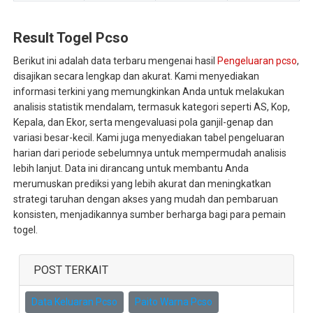
Result Togel Pcso
Berikut ini adalah data terbaru mengenai hasil
Pengeluaran pcso
,
disajikan secara lengkap dan akurat. Kami menyediakan
informasi terkini yang memungkinkan Anda untuk melakukan
analisis statistik mendalam, termasuk kategori seperti AS, Kop,
Kepala, dan Ekor, serta mengevaluasi pola ganjil-genap dan
variasi besar-kecil. Kami juga menyediakan tabel pengeluaran
harian dari periode sebelumnya untuk mempermudah analisis
lebih lanjut. Data ini dirancang untuk membantu Anda
merumuskan prediksi yang lebih akurat dan meningkatkan
strategi taruhan dengan akses yang mudah dan pembaruan
konsisten, menjadikannya sumber berharga bagi para pemain
togel.
POST TERKAIT
Data Keluaran Pcso
Paito Warna Pcso