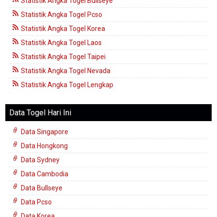
Statistik Angka Togel Bullseye
Statistik Angka Togel Pcso
Statistik Angka Togel Korea
Statistik Angka Togel Laos
Statistik Angka Togel Taipei
Statistik Angka Togel Nevada
Statistik Angka Togel Lengkap
Data Togel Hari Ini
Data Singapore
Data Hongkong
Data Sydney
Data Cambodia
Data Bullseye
Data Pcso
Data Korea