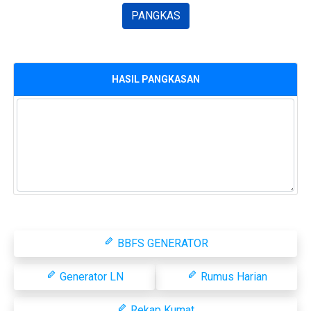
PANGKAS
HASIL PANGKASAN
BBFS GENERATOR
Generator LN
Rumus Harian
Rekap Kumat