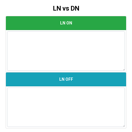
LN vs DN
LN ON
LN OFF