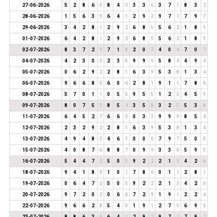
27-06-2026
5
2
8
6
5
8
4
3
3
3
6
3
7
1
8
3
2
28-06-2026
1
5
6
3
9
6
4
1
2
9
2
9
7
7
7
9
7
29-06-2026
3
4
2
8
1
2
9
2
6
8
5
5
6
2
1
8
9
01-07-2026
6
4
2
8
1
2
9
2
6
8
5
5
6
2
1
8
9
02-07-2026
8
3
7
2
9
7
1
8
2
0
2
4
0
4
7
0
7
04-07-2026
4
2
3
0
3
2
3
5
9
9
9
5
8
4
4
9
4
05-07-2026
0
6
2
9
2
2
8
1
6
3
9
5
3
8
1
3
4
06-07-2026
9
6
6
8
5
6
0
6
2
8
1
9
1
1
7
8
6
08-07-2026
5
7
0
1
1
0
5
5
9
5
5
1
2
3
4
5
9
09-07-2026
8
0
7
5
3
8
5
4
3
5
8
3
2
5
5
3
8
11-07-2026
6
4
5
2
7
6
6
3
0
3
3
9
9
9
8
5
4
12-07-2026
2
3
2
9
2
2
8
1
6
3
9
5
3
8
1
3
4
13-07-2026
4
9
4
8
3
4
6
1
0
0
0
7
9
7
5
0
5
15-07-2026
4
0
8
7
6
8
8
7
0
9
9
3
3
6
5
9
5
16-07-2026
5
4
4
7
2
5
0
5
9
2
2
2
1
3
4
2
6
18-07-2026
9
4
1
8
9
1
0
1
7
8
6
0
1
1
2
8
1
19-07-2026
0
6
4
7
2
5
0
5
9
2
2
2
1
3
4
2
6
20-07-2026
9
7
2
0
2
0
6
6
7
2
9
1
9
1
2
2
4
22-07-2026
9
6
6
2
8
5
4
9
1
9
1
2
7
9
6
9
6
23-07-2026
8
8
6
3
9
6
4
1
2
9
2
9
7
7
7
9
7