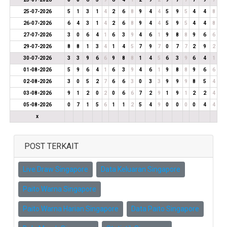
25-07-2026
5
1
3
1
4
2
6
8
9
4
4
5
9
5
4
4
8
26-07-2026
6
4
3
1
4
2
6
8
9
4
4
5
9
5
4
4
8
27-07-2026
3
0
6
4
1
6
3
9
4
6
1
9
8
8
9
6
6
29-07-2026
8
8
1
3
4
1
4
5
7
9
7
0
7
7
2
9
2
30-07-2026
3
3
9
6
6
9
8
8
1
4
5
6
3
9
6
4
1
01-08-2026
5
9
6
4
1
6
3
9
4
6
1
9
8
8
9
6
6
02-08-2026
3
0
5
2
7
6
6
3
0
3
3
9
9
9
8
5
4
03-08-2026
9
1
2
0
2
0
6
6
7
2
9
1
9
1
2
2
4
05-08-2026
0
7
1
5
6
1
1
2
5
4
9
0
0
0
0
4
4
x
POST TERKAIT
Live Draw Singapore
Data Keluaran Singapore
Paito Warna Singapore
Paito Warna Harian Singapore
Data Paito Singapore