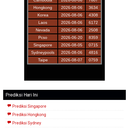
Prediksi Hari Ini
Prediksi Singapore
Prediksi Hongkong
Prediksi Sydney