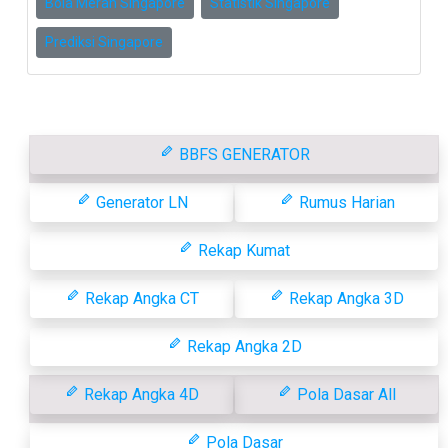
Bola Merah Singapore
Statistik Singapore
Prediksi Singapore
BBFS GENERATOR
Generator LN
Rumus Harian
Rekap Kumat
Rekap Angka CT
Rekap Angka 3D
Rekap Angka 2D
Rekap Angka 4D
Pola Dasar All
Pola Dasar