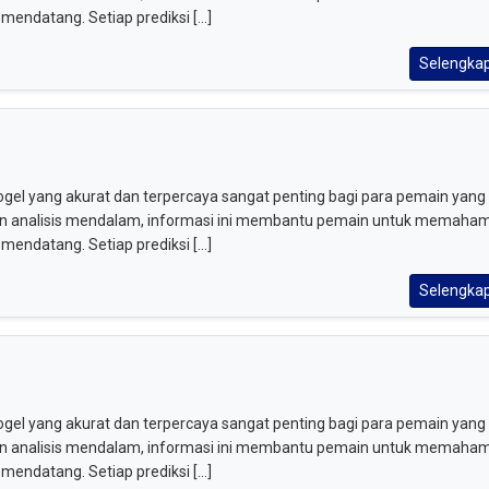
ndatang. Setiap prediksi [...]
Selengka
el yang akurat dan terpercaya sangat penting bagi para pemain yang 
 analisis mendalam, informasi ini membantu pemain untuk memaham
ndatang. Setiap prediksi [...]
Selengka
el yang akurat dan terpercaya sangat penting bagi para pemain yang 
 analisis mendalam, informasi ini membantu pemain untuk memaham
ndatang. Setiap prediksi [...]