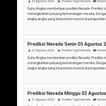
03 Agustus 2026
Prediksi Togel Nevada
Komen
Suhu Angka memberikan prediksi Nevada Prediksi tog
meningkatkan peluang kemenangan mereka. Dengan
angka-angka yang berpotensi muncul di pengundian me
Prediksi Nevada Senin 03 Agustus 
02 Agustus 2026
Prediksi Togel Nevada
Komen
Suhu Angka memberikan prediksi Nevada Prediksi tog
meningkatkan peluang kemenangan mereka. Dengan
angka-angka yang berpotensi muncul di pengundian me
Prediksi Nevada Minggu 02 Agustus
01 Agustus 2026
Prediksi Togel Nevada
Komen