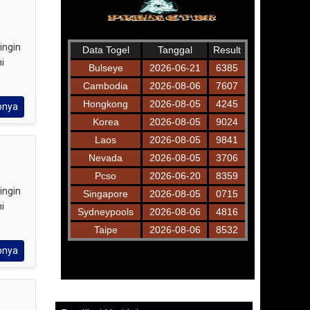
ingin
i
pnya
ingin
i
pnya