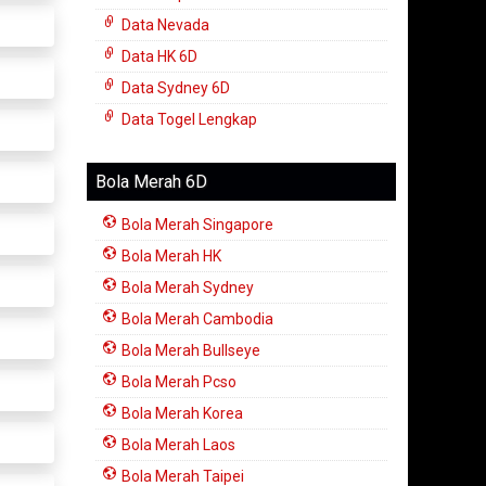
Data Nevada
Data HK 6D
Data Sydney 6D
Data Togel Lengkap
Bola Merah 6D
Bola Merah Singapore
Bola Merah HK
Bola Merah Sydney
Bola Merah Cambodia
Bola Merah Bullseye
Bola Merah Pcso
Bola Merah Korea
Bola Merah Laos
Bola Merah Taipei