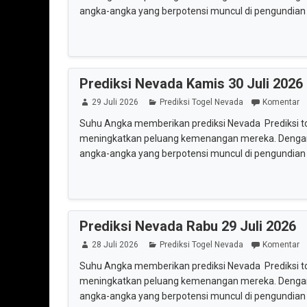
angka-angka yang berpotensi muncul di pengundian me
Prediksi Nevada Kamis 30 Juli 2026
29 Juli 2026
Prediksi Togel Nevada
Komentar
Suhu Angka memberikan prediksi Nevada Prediksi tog
meningkatkan peluang kemenangan mereka. Dengan
angka-angka yang berpotensi muncul di pengundian me
Prediksi Nevada Rabu 29 Juli 2026
28 Juli 2026
Prediksi Togel Nevada
Komentar
Suhu Angka memberikan prediksi Nevada Prediksi tog
meningkatkan peluang kemenangan mereka. Dengan
angka-angka yang berpotensi muncul di pengundian me