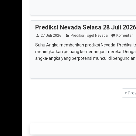
Prediksi Nevada Selasa 28 Juli 2026
27 Juli 2026
Prediksi Togel Nevada
Komentar
Suhu Angka memberikan prediksi Nevada Prediksi tog
meningkatkan peluang kemenangan mereka. Dengan
angka-angka yang berpotensi muncul di pengundian me
« Pre