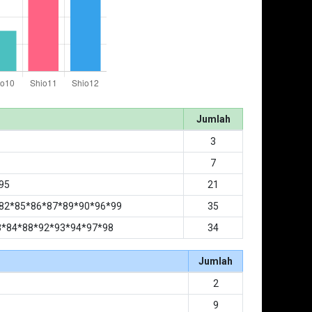
Jumlah
3
7
95
21
82*85*86*87*89*90*96*99
35
3*84*88*92*93*94*97*98
34
Jumlah
2
9