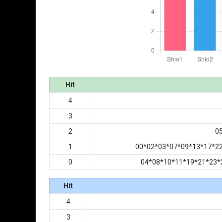
Hit
4
3
2
0
1
00*02*03*07*09*13*17*2
0
04*08*10*11*19*21*23*
Hit
4
3