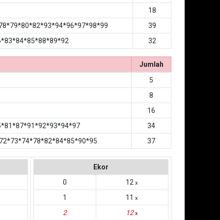
18
78*79*80*82*93*94*96*97*98*99
39
6*83*84*85*88*89*92
32
Jumlah
5
8
16
5*81*87*91*92*93*94*97
34
72*73*74*78*82*84*85*90*95
37
Ekor
0
12
x
1
11
x
2
12
x