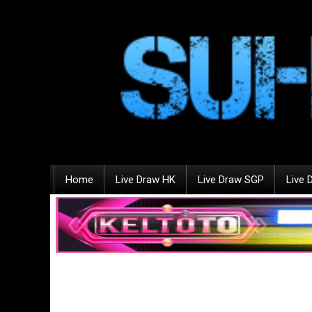
Home
Live Draw HK
Live Draw SGP
Live 