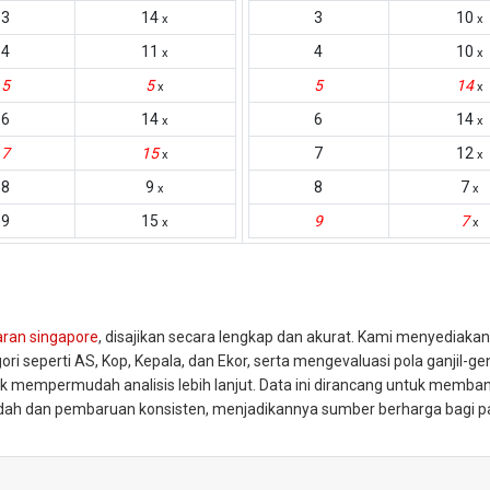
3
14
3
10
x
x
4
11
4
10
x
x
5
5
5
14
x
x
6
14
6
14
x
x
7
15
7
12
x
x
8
9
8
7
x
x
9
15
9
7
x
x
ran singapore
, disajikan secara lengkap dan akurat. Kami menyediaka
ri seperti AS, Kop, Kepala, dan Ekor, serta mengevaluasi pola ganjil-g
uk mempermudah analisis lebih lanjut. Data ini dirancang untuk memba
dah dan pembaruan konsisten, menjadikannya sumber berharga bagi pa