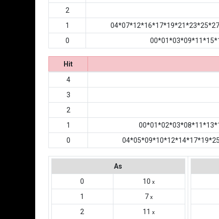
2
1
04*07*12*16*17*19*21*23*25*2
0
00*01*03*09*11*15*
Hit
4
3
2
1
00*01*02*03*08*11*13*
0
04*05*09*10*12*14*17*19*2
As
0
10
x
1
7
x
2
11
x