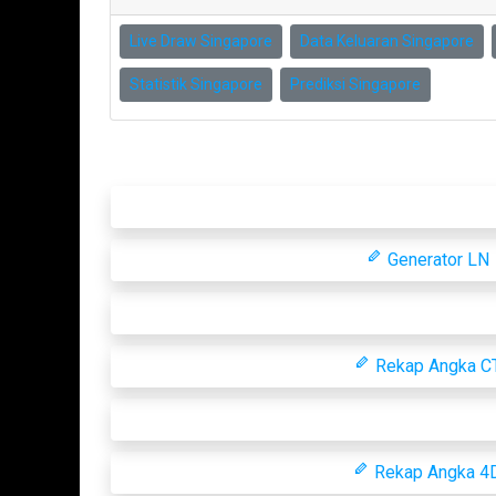
Live Draw Singapore
Data Keluaran Singapore
Statistik Singapore
Prediksi Singapore
Generator LN
Rekap Angka C
Rekap Angka 4