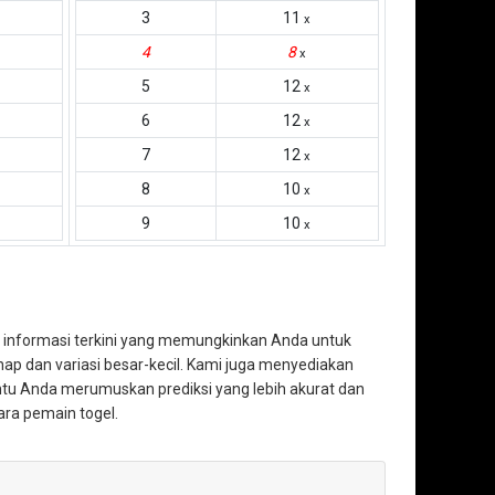
3
11
x
4
8
x
5
12
x
6
12
x
7
12
x
8
10
x
9
10
x
n informasi terkini yang memungkinkan Anda untuk
enap dan variasi besar-kecil. Kami juga menyediakan
ntu Anda merumuskan prediksi yang lebih akurat dan
ra pemain togel.