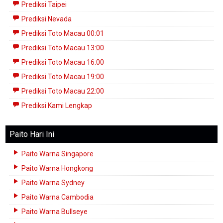
Prediksi Taipei
Prediksi Nevada
Prediksi Toto Macau 00:01
Prediksi Toto Macau 13:00
Prediksi Toto Macau 16:00
Prediksi Toto Macau 19:00
Prediksi Toto Macau 22:00
Prediksi Kami Lengkap
Paito Hari Ini
Paito Warna Singapore
Paito Warna Hongkong
Paito Warna Sydney
Paito Warna Cambodia
Paito Warna Bullseye