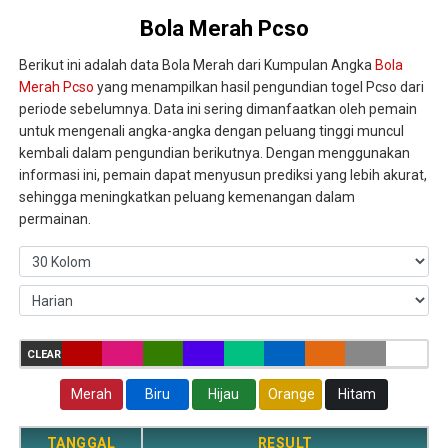
Bola Merah Pcso
Berikut ini adalah data Bola Merah dari Kumpulan Angka
Bola
Merah Pcso
yang menampilkan hasil pengundian togel Pcso dari
periode sebelumnya. Data ini sering dimanfaatkan oleh pemain
untuk mengenali angka-angka dengan peluang tinggi muncul
kembali dalam pengundian berikutnya. Dengan menggunakan
informasi ini, pemain dapat menyusun prediksi yang lebih akurat,
sehingga meningkatkan peluang kemenangan dalam
permainan.
CLEAR
Merah
Biru
Hijau
Orange
Hitam
TANGGAL
RESULT