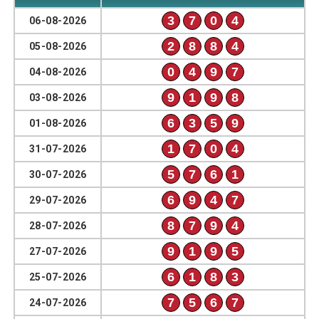
3
7
0
4
06-08-2026
2
8
8
4
05-08-2026
0
4
9
7
04-08-2026
9
1
9
8
03-08-2026
6
3
5
9
01-08-2026
1
7
0
4
31-07-2026
5
7
6
1
30-07-2026
6
9
4
7
29-07-2026
8
7
9
4
28-07-2026
9
1
9
5
27-07-2026
6
1
8
3
25-07-2026
7
5
6
7
24-07-2026