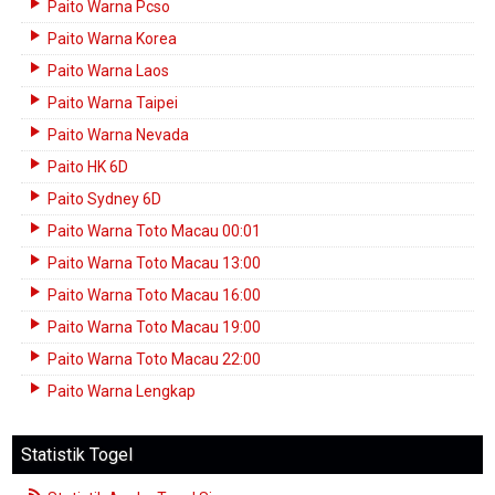
Paito Warna Pcso
Paito Warna Korea
Paito Warna Laos
Paito Warna Taipei
Paito Warna Nevada
Paito HK 6D
Paito Sydney 6D
Paito Warna Toto Macau 00:01
Paito Warna Toto Macau 13:00
Paito Warna Toto Macau 16:00
Paito Warna Toto Macau 19:00
Paito Warna Toto Macau 22:00
Paito Warna Lengkap
Statistik Togel