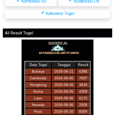
Kombinasi 4D
Kolaborasi LN
Kalkulator Togel
All Result Togel