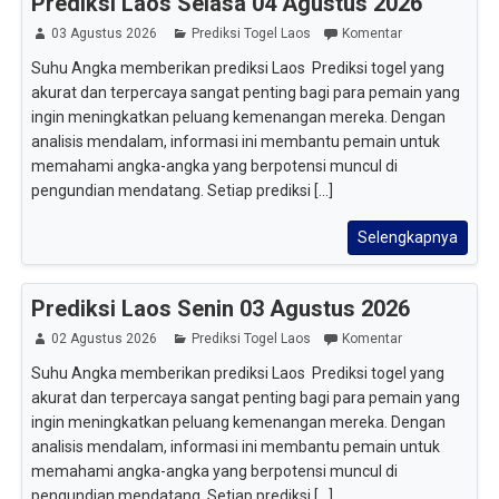
Prediksi Laos Selasa 04 Agustus 2026
03 Agustus 2026
Prediksi Togel Laos
Komentar
Suhu Angka memberikan prediksi Laos Prediksi togel yang
akurat dan terpercaya sangat penting bagi para pemain yang
ingin meningkatkan peluang kemenangan mereka. Dengan
analisis mendalam, informasi ini membantu pemain untuk
memahami angka-angka yang berpotensi muncul di
pengundian mendatang. Setiap prediksi [...]
Selengkapnya
Prediksi Laos Senin 03 Agustus 2026
02 Agustus 2026
Prediksi Togel Laos
Komentar
Suhu Angka memberikan prediksi Laos Prediksi togel yang
akurat dan terpercaya sangat penting bagi para pemain yang
ingin meningkatkan peluang kemenangan mereka. Dengan
analisis mendalam, informasi ini membantu pemain untuk
memahami angka-angka yang berpotensi muncul di
pengundian mendatang. Setiap prediksi [...]