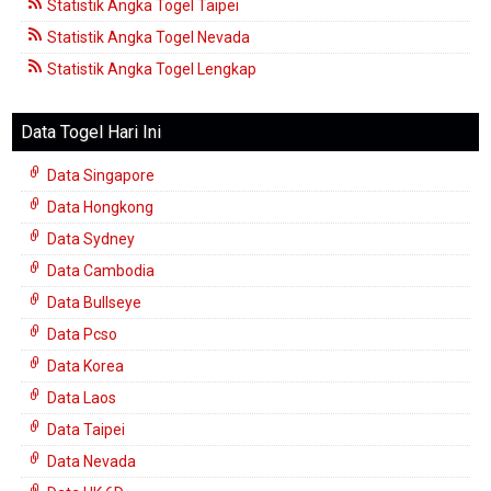
Statistik Angka Togel Taipei
Statistik Angka Togel Nevada
Statistik Angka Togel Lengkap
Data Togel Hari Ini
Data Singapore
Data Hongkong
Data Sydney
Data Cambodia
Data Bullseye
Data Pcso
Data Korea
Data Laos
Data Taipei
Data Nevada