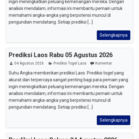
ingin meningkatkan peluang kemenangan mereka. Dengan
analisis mendalam, informasi ini membantu pemain untuk
memahami angka-angka yang berpotensi muncul di
pengundian mendatang. Setiap prediksi [...]
Selengkapnya
Prediksi Laos Rabu 05 Agustus 2026
04 Agustus 2026
Prediksi Togel Laos
Komentar
Suhu Angka memberikan prediksi Laos Prediksi togel yang
akurat dan terpercaya sangat penting bagi para pemain yang
ingin meningkatkan peluang kemenangan mereka. Dengan
analisis mendalam, informasi ini membantu pemain untuk
memahami angka-angka yang berpotensi muncul di
pengundian mendatang. Setiap prediksi [...]
Selengkapnya