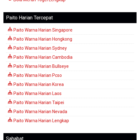
Paito Harian Tercepat
Paito Warna Harian Singapore
Paito Warna Harian Hongkong
Paito Warna Harian Sydney
Paito Warna Harian Cambodia
Paito Warna Harian Bullseye
Paito Warna Harian Pcso
Paito Warna Harian Korea
Paito Warna Harian Laos
Paito Warna Harian Taipei
Paito Warna Harian Nevada
Paito Warna Harian Lengkap
Sahabat