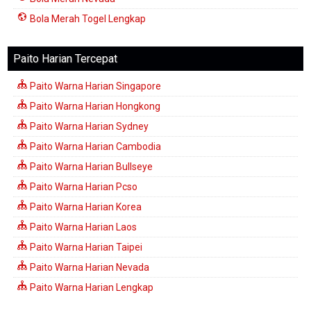
Bola Merah Togel Lengkap
Paito Harian Tercepat
Paito Warna Harian Singapore
Paito Warna Harian Hongkong
Paito Warna Harian Sydney
Paito Warna Harian Cambodia
Paito Warna Harian Bullseye
Paito Warna Harian Pcso
Paito Warna Harian Korea
Paito Warna Harian Laos
Paito Warna Harian Taipei
Paito Warna Harian Nevada
Paito Warna Harian Lengkap