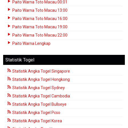
Paito Warna Toto Macau 00:01
Paito Warna Toto Macau 13:00
Paito Warna Toto Macau 16:00
Paito Warna Toto Macau 19:00
Paito Warna Toto Macau 22:00
Paito Warna Lengkap
Statistik Togel
Statistik Angka Togel Singapore
Statistik Angka Togel Hongkong
Statistik Angka Togel Sydney
Statistik Angka Togel Cambodia
Statistik Angka Togel Bullseye
Statistik Angka Togel Pcso
Statistik Angka Togel Korea