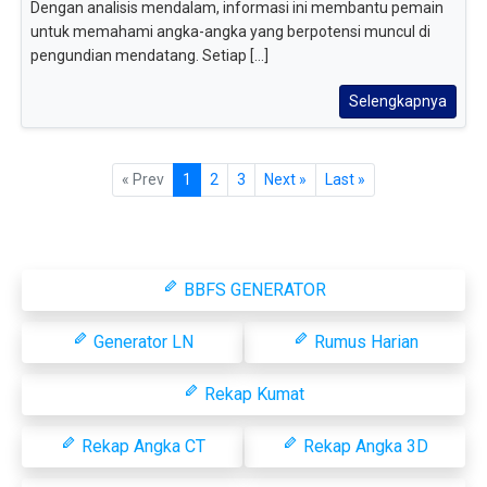
Dengan analisis mendalam, informasi ini membantu pemain
untuk memahami angka-angka yang berpotensi muncul di
pengundian mendatang. Setiap [...]
Selengkapnya
« Prev
1
2
3
Next »
Last »
BBFS GENERATOR
Generator LN
Rumus Harian
Rekap Kumat
Rekap Angka CT
Rekap Angka 3D