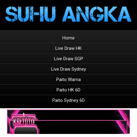
Home
Live Draw HK
Live Draw SGP
Live Draw Sydney
Paito Warna
Paito HK 6D
Paito Sydney 6D