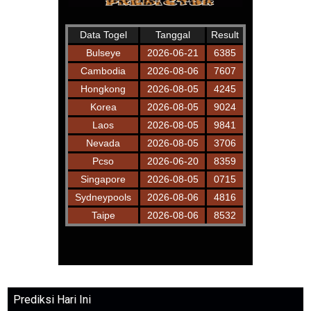
Prediksi Hari Ini